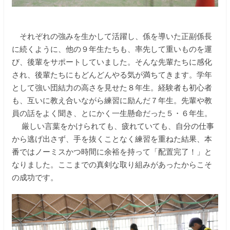
それぞれの強みを生かして活躍し、係を導いた正副係長
に続くように、他の９年生たちも、率先して重いものを運
び、後輩をサポートしていました。そんな先輩たちに感化
され、後輩たちにもどんどんやる気が満ちてきます。学年
として強い団結力の高さを見せた８年生。経験者も初心者
も、互いに教え合いながら練習に励んだ７年生。先輩や教
員の話をよく聞き、とにかく一生懸命だった５・６年生。
厳しい言葉をかけられても、疲れていても、自分の仕事
から逃げ出さず、手を抜くことなく練習を重ねた結果、本
番ではノーミスかつ時間に余裕を持って「配置完了！」と
なりました。ここまでの真剣な取り組みがあったからこそ
の成功です。