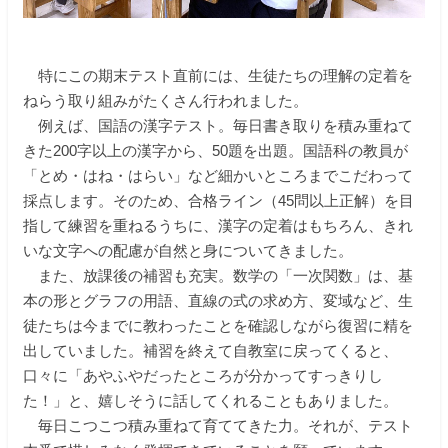
特にこの期末テスト直前には、生徒たちの理解の定着を
ねらう取り組みがたくさん行われました。
例えば、国語の漢字テスト。毎日書き取りを積み重ねて
きた200字以上の漢字から、50題を出題。国語科の教員が
「とめ・はね・はらい」など細かいところまでこだわって
採点します。そのため、合格ライン（45問以上正解）を目
指して練習を重ねるうちに、漢字の定着はもちろん、きれ
いな文字への配慮が自然と身についてきました。
また、放課後の補習も充実。数学の「一次関数」は、基
本の形とグラフの用語、直線の式の求め方、変域など、生
徒たちは今までに教わったことを確認しながら復習に精を
出していました。補習を終えて自教室に戻ってくると、
口々に「あやふやだったところが分かってすっきりし
た！」と、嬉しそうに話してくれることもありました。
毎日こつこつ積み重ねて育ててきた力。それが、テスト