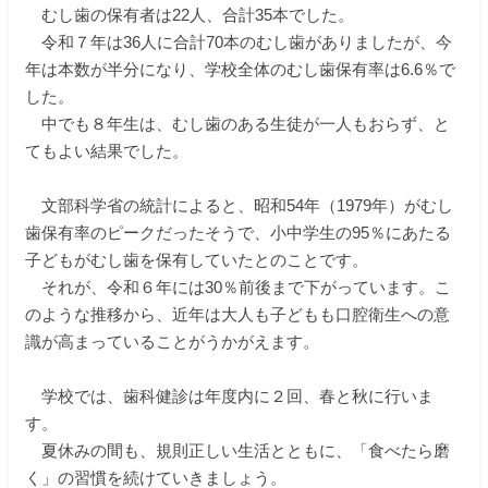
むし歯の保有者は22人、合計35本でした。
入学をお考えの方へ
令和７年は36人に合計70本のむし歯がありましたが、今
年は本数が半分になり、学校全体のむし歯保有率は6.6％で
在校生の保護者の方へ
した。
中でも８年生は、むし歯のある生徒が一人もおらず、と
教職員募集
てもよい結果でした。
文部科学省の統計によると、昭和54年（1979年）がむし
資料請求・お問い合わせ
歯保有率のピークだったそうで、小中学生の95％にあたる
子どもがむし歯を保有していたとのことです。
閉じる
それが、令和６年には30％前後まで下がっています。こ
のような推移から、近年は大人も子どもも口腔衛生への意
識が高まっていることがうかがえます。
学校では、歯科健診は年度内に２回、春と秋に行いま
す。
夏休みの間も、規則正しい生活とともに、「食べたら磨
く」の習慣を続けていきましょう。