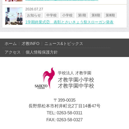
2026.07.27
お知らせ
中学校
小学校
第Ⅰ期
第Ⅱ期
第Ⅲ期
1学期終業式② 表彰とさいきょう祭スローガン発表
ホーム
才教INFO
ニュース&トピックス
アクセス
個人情報保護方針
学校法人 才教学園
才教学園小学校
才教学園中学校
〒399-0035
長野県松本市村井町北2丁目14番47号
TEL: 0263-58-0311
FAX: 0263-58-0327