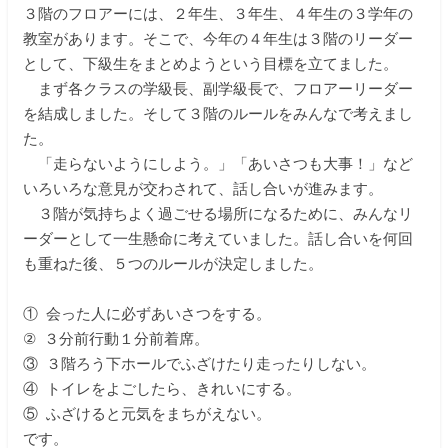
３階のフロアーには、２年生、３年生、４年生の３学年の
入学をお考えの方へ
教室があります。そこで、今年の４年生は３階のリーダー
として、下級生をまとめようという目標を立てました。
在校生の保護者の方へ
まず各クラスの学級長、副学級長で、フロアーリーダー
を結成しました。そして３階のルールをみんなで考えまし
教職員募集
た。
「走らないようにしよう。」「あいさつも大事！」など
いろいろな意見が交わされて、話し合いが進みます。
資料請求・お問い合わせ
３階が気持ちよく過ごせる場所になるために、みんなリ
ーダーとして一生懸命に考えていました。話し合いを何回
閉じる
も重ねた後、５つのルールが決定しました。
① 会った人に必ずあいさつをする。
② ３分前行動１分前着席。
③ ３階ろう下ホールでふざけたり走ったりしない。
④ トイレをよごしたら、きれいにする。
⑤ ふざけると元気をまちがえない。
です。