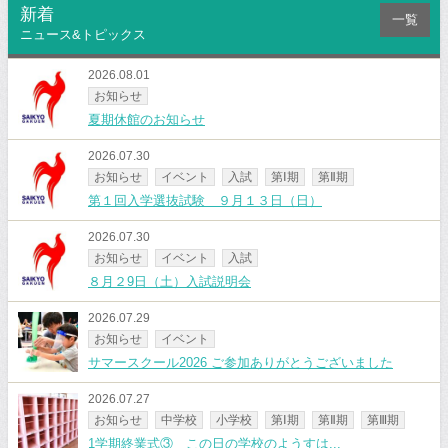
新着
一覧
ニュース&トピックス
2026.08.01
お知らせ
夏期休館のお知らせ
2026.07.30
お知らせ
イベント
入試
第Ⅰ期
第Ⅱ期
第１回入学選抜試験 ９月１３日（日）
2026.07.30
お知らせ
イベント
入試
８月２9日（土）入試説明会
2026.07.29
お知らせ
イベント
サマースクール2026 ご参加ありがとうございました
2026.07.27
お知らせ
中学校
小学校
第Ⅰ期
第Ⅱ期
第Ⅲ期
1学期終業式③ この日の学校のようすは...